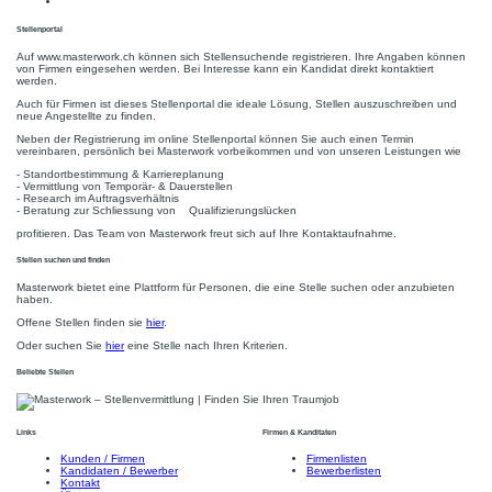
Stellenportal
Auf www.masterwork.ch können sich Stellensuchende registrieren. Ihre Angaben können
von Firmen eingesehen werden. Bei Interesse kann ein Kandidat direkt kontaktiert
werden.
Auch für Firmen ist dieses Stellenportal die ideale Lösung, Stellen auszuschreiben und
neue Angestellte zu finden.
Neben der Registrierung im online Stellenportal können Sie auch einen Termin
vereinbaren, persönlich bei Masterwork vorbeikommen und von unseren Leistungen wie
- Standortbestimmung & Karriereplanung
- Vermittlung von Temporär- & Dauerstellen
- Research im Auftragsverhältnis
- Beratung zur Schliessung von Qualifizierungslücken
profitieren. Das Team von Masterwork freut sich auf Ihre Kontaktaufnahme.
Stellen suchen und finden
Masterwork bietet eine Plattform für Personen, die eine Stelle suchen oder anzubieten
haben.
Offene Stellen finden sie
hier
.
Oder suchen Sie
hier
eine Stelle nach Ihren Kriterien.
Beliebte Stellen
Links
Firmen & Kanditaten
Kunden / Firmen
Firmenlisten
Kandidaten / Bewerber
Bewerberlisten
Kontakt