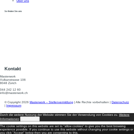
Über uns
So finden Sie uns
Kontakt
Masterwork
Vulkanstrasse 106
8048 Zürich
044 242 12 60
info@masterwork.ch
© Copyright 2026
Masterwork – Stellenvermittlung
| Alle Rechte vorbehalten |
Datenschutz
|
Impressum
Durch die weitere Nutzung der Website stimmen Sie der Verwendung von Cookies zu.
Weitere
Informationen
annehmen
The cookie settings on this website are set to "allow cookies" to give you the best browsing
experience possible. If you continue to use this website without changing your cookie settings or
you click "Accept" below then you are consenting to this.