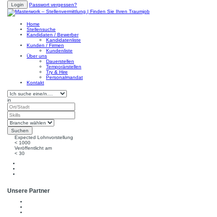
Passwort vergessen?
Home
Stellensuche
Kandidaten / Bewerber
Kandidatenliste
Kunden / Firmen
Kundenliste
Über uns
Dauerstellen
Temporärstellen
Try & Hire
Personalmandat
Kontakt
in
Expected
Lohnvorstellung
<
1000
Veröffentlicht am
<
30
Unsere Partner