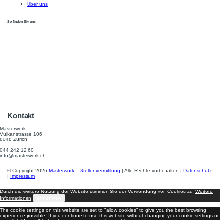
Über uns
So finden Sie uns
Kontakt
Masterwork
Vulkanstrasse 106
8048 Zürich
044 242 12 60
info@masterwork.ch
© Copyright 2026
Masterwork – Stellenvermittlung
| Alle Rechte vorbehalten |
Datenschutz
|
Impressum
Durch die weitere Nutzung der Website stimmen Sie der Verwendung von Cookies zu.
Weitere
Informationen
annehmen
The cookie settings on this website are set to "allow cookies" to give you the best browsing
experience possible. If you continue to use this website without changing your cookie settings or