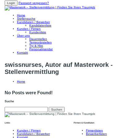
Passwort vergessen?
Home
Stellensuche
Kandidaten / Bewerber
Kandidatenliste
Kunden / Firmen
Kundenliste
Über uns
Dauerstellen
Temporärstellen
Try & Hire
Personalmandat
Kontakt
swissnurses, Autor auf Masterwork -
Stellenvermittlung
Home
No Posts were Found!
Suche
Suchen
nach:
Links
Firmen & Kanditaten
Kunden / Firmen
Firmenlisten
Kandidaten / Bewerber
Bewerberlisten
Kontakt